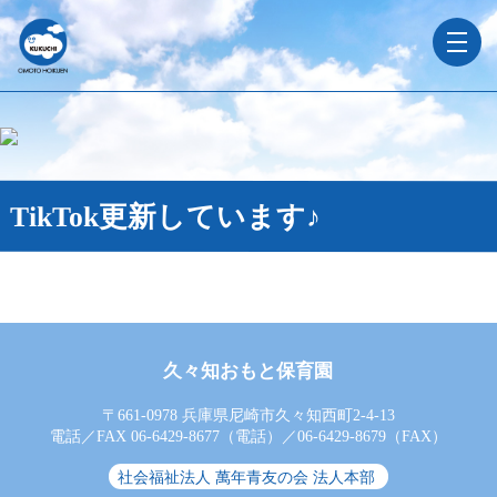
TikTok更新しています♪
久々知おもと保育園
〒661-0978 兵庫県尼崎市久々知西町2-4-13
電話／FAX 06-6429-8677（電話）／06-6429-8679（FAX）
社会福祉法人 萬年青友の会 法人本部